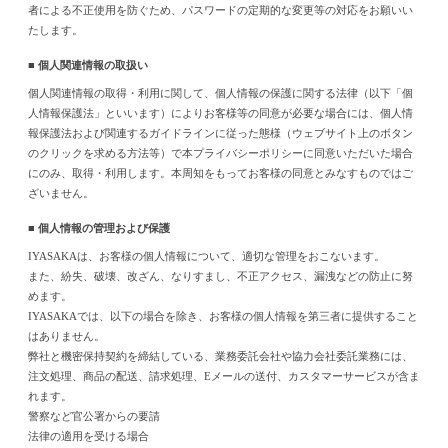
者による不正使用を防ぐため、パスワードの定期的な変更等の対応をお願いい
たします。
■ 個人関連情報の取扱い
個人関連情報の取得・利用に関して、個人情報の保護に関する法律（以下「個
人情報保護法」といいます）によりお客様等の同意が必要な場合には、個人情
報保護法および関連するガイドラインに従った態様（ウェブサイト上のボタン
のクリックを求める方法等）で本プライバシーポリシーに同意いただいた場合
にのみ、取得・利用します。本周知をもってお客様の同意とみなすものではご
ざいません。
■ 個人情報の管理および保護
IYASAKAは、お客様の個人情報について、適切な管理をおこないます。
また、紛失、破壊、改ざん、なりすまし、不正アクセス、漏洩などの防止に努
めます。
IYASAKAでは、以下の場合を除き、お客様の個人情報を第三者に提供すること
はありません。
弊社と機密保持契約を締結している、業務委託会社や協力会社委託業務には、
注文処理、商品の配送、請求処理、Eメールの送付、カスタマーサービスが含ま
れます。
警察など官公署からの要請
法律の適用を受ける場合