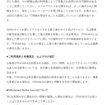
示した場合、その情報は他の利用者によって収集され使用される可能性がある
ことに留意してください。メールアドレスを公開すれば、そこに掲示された情
報をもとに、望ましくないメッセージを受け取ることがあります。お客さまに
は自己の責任において情報を発信することを認識していただく必要がありま
す。
当Webサイトを通じてアクセスできる第三者のサイト及びサービス、又は懸賞
や販売促進活動などを通して個人情報を収集している企業等は、IYASAKAとは
独立した個々のプライバシーに関しての規約やデータの収集規約を定めていま
す。IYASAKAは、これらの独立した第三者の規約や活動に対していかなる義務
や責任も負いません。
■ご利用規約と各種規定、およびその改訂
お客様がIYASAKAを利用される場合、そのご利用、およびプライバシーに関す
るあらゆる紛争については、本文書と会員規約が適用され、日本国法の適用を
含みます。
今後、IYASAKAは本文書や会員規約の内容を改訂することがありますが、重要
な変更がある場合は、IYASAKAが適当と判断する方法で通知致します。
■SSL(Secure Socket Layer)について
SSLを利用せずに通信を行い情報が漏洩した場合の責任は、IYASAKAでは負う
ことはできませんので予めご了承ください。