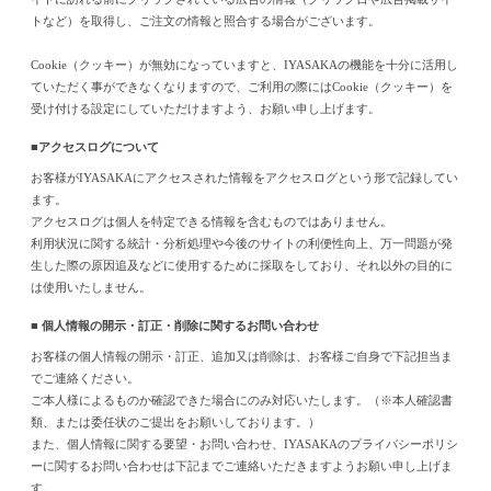
トなど）を取得し、ご注文の情報と照合する場合がございます。
Cookie（クッキー）が無効になっていますと、IYASAKAの機能を十分に活用し
ていただく事ができなくなりますので、ご利用の際にはCookie（クッキー）を
受け付ける設定にしていただけますよう、お願い申し上げます。
■アクセスログについて
お客様がIYASAKAにアクセスされた情報をアクセスログという形で記録してい
ます。
アクセスログは個人を特定できる情報を含むものではありません。
利用状況に関する統計・分析処理や今後のサイトの利便性向上、万一問題が発
生した際の原因追及などに使用するために採取をしており、それ以外の目的に
は使用いたしません。
■ 個人情報の開示・訂正・削除に関するお問い合わせ
お客様の個人情報の開示・訂正、追加又は削除は、お客様ご自身で下記担当ま
でご連絡ください。
ご本人様によるものか確認できた場合にのみ対応いたします。（※本人確認書
類、または委任状のご提出をお願いしております。）
また、個人情報に関する要望・お問い合わせ、IYASAKAのプライバシーポリシ
ーに関するお問い合わせは下記までご連絡いただきますようお願い申し上げま
す。