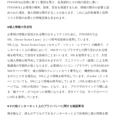
IYASAKAは法律に基づく要請を受け、会員規約とその他の規定に適い、
IYASAKAとお客様の権利、財産、安全を保護するため、情報の開示が必要と認
められた場合、個人情報を開示することがあります。これには詐欺被害と信用
リスク対策の企業との情報交換も含まれます。
■個人情報の安全性
お客様の情報が送信される際のセキュリティのために、IYASAKAでは
SSL（Secure Socket Layer）という暗号化技術を使用しています。
SSLとは、Secure Socket Layer（セキュア・ソケット・レイヤー）の略称で、イ
ンターネット上の通信において、Webサーバとブラウザとの間で交わされる情
報を暗号化して送信する技術のことをいいます。SSLを使用することで、大切
な個人情報も暗号化して送信されますので、スニファリング（盗聴）による情
報漏洩の可能性が低くなります。お客様のパソコン（ブラウザ）とIYASAKAの
Webサーバー間で、個人情報やクレジットカード番号など、機密性の高い情報
をやりとりする場合は、SSLにより情報を暗号化しています。(Cookie（クッキ
ー）についても、SSLにより情報を暗号化しています。) SSLが使われているペ
ージでは、URLの先頭が「https」となり、また、ブラウザのウインドウ隅にあ
る「鍵マーク」がつながった状態になります。当サイトでは、すべてのページ
にSSLを適用しています。
■その他インターネット上のプライバシーに関する確認事項
掲示板など、誰もがアクセスできるインターネット上で自発的に個人情報を開