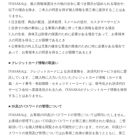
IYASAKAは、個人情報保護法その他の法令に基づき開示が認められる場合や、
以下の場合を除き、ご本人の同意を得ず個人情報を第三者に提供することはあ
りません。
1.注文処理、商品の配送、請求処理、Eメールの送付、カスタマーサービス
2.合併その他の事由による事業の承継に伴って個人情報を提供する場合
3.人の生命、身体又は財産の保護のために必要がある場合であって、お客様本
人の同意を得ることが困難であるとき
4.公衆衛生の向上又は児童の健全な育成の推進のために特に必要がある場合で
あって、お客様本人の同意を得ることが困難であるとき
■ クレジットカード情報の取扱い
IYASAKAは、クレジットカードによる決済業務を、決済代行サービス会社に委
託しています。ご購入時に入力いただいたクレジットカード情報（カード名
義・カード番号・有効期限・セキュリティーコード）は、暗号化され決済代行
サービス会社へ直接送信されるため、IYASAKAがクレジットカード情報を保持
することはありません。
■ ID及びパスワードの管理について
IYASAKAは、お客様のID及びパスワードの管理については関与いたしません。
お客様の管理下においてID及びパスワードが第三者に利用された場合は、ご登
録頂いている個人情報を閲覧される可能性がございます。そのため、ID及びパ
スワードの使用及び管理についてはお客様ご自身が責任を負うとともに、第三