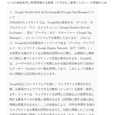
12.その他前各号に附帯関連する業務（※下記をご参照ください）の実施のため
１．Google Double Click Ad Exchange及びGoogle Tag Managerにつ
いて
IYASAKAウェブサイトでは、Google社が提供する「グーグル・ダ
ブルクリック・アド・エクスチェンジ（Google Double Click Ad
Exchange）」及び「グーグル・タグ・マネージャー（Google Tag
Manager）」というソフトウェアを使用しております。これによ
り、Google社の広告配信ネットワークである「グーグル・ディスプ
レイ・ネットワーク（Google Display Network、以下「GDN」）」
を利用する他のサイトをお客様が訪問された際に、お客様のご興味
やご関心に基づくターゲティング広告が表示されます。Google社
は、ユーザーのウェブサイト利用にかかる統計的分析を行う目的か
らクッキー（Cookie）の一種を利用しており、これによって収集さ
れた情報が上記広告の元となります。
Google社はこのソフトウェアを使い、ウェブサイトが表示された
際、お客様のウェブブラウザ上の数列（クッキー）を取得・保存し
ます。クッキーは、ウェブサイトを訪問した記録および使用方法に
関する匿名データの収集に使用されます（訪問者に関する個人的な
情報は収集されません）。この仕組みにより、GDNを利用する他の
ウェブサイトをお客様が訪問されますと、以前に閲覧したことのあ
る製品や情報に関連した広告が表示されます（なお、下のリンクか