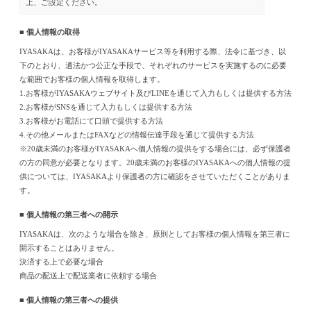
上、ご設定ください。
■ 個人情報の取得
IYASAKAは、お客様がIYASAKAサービス等を利用する際、法令に基づき、以
下のとおり、適法かつ公正な手段で、それぞれのサービスを実施するのに必要
な範囲でお客様の個人情報を取得します。
1.お客様がIYASAKAウェブサイト及びLINEを通じて入力もしくは提供する方法
2.お客様がSNSを通じて入力もしくは提供する方法
3.お客様がお電話にて口頭で提供する方法
4.その他メールまたはFAXなどの情報伝達手段を通じて提供する方法
※20歳未満のお客様がIYASAKAへ個人情報の提供をする場合には、必ず保護者
の方の同意が必要となります。20歳未満のお客様のIYASAKAへの個人情報の提
供については、IYASAKAより保護者の方に確認をさせていただくことがありま
す。
■ 個人情報の第三者への開示
IYASAKAは、次のような場合を除き、原則としてお客様の個人情報を第三者に
開示することはありません。
決済する上で必要な場合
商品の配送上で配送業者に依頼する場合
■ 個人情報の第三者への提供