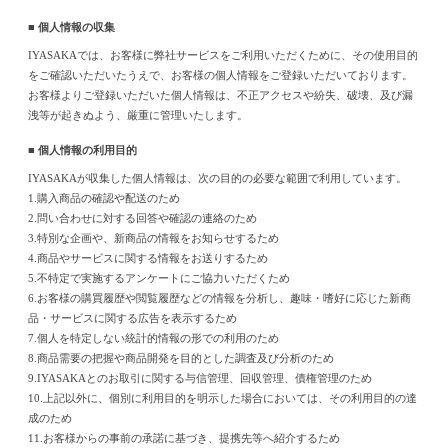
■ 個人情報の収集
IYASAKAでは、お客様に弊社サービスをご利用いただくために、その使用目的
をご確認いただいたうえで、お客様の個人情報をご登録いただいております。
お客様よりご登録いただいた個人情報は、不正アクセスや紛失、破壊、及び漏
洩等が起きぬよう、厳重に管理いたします。
■ 個人情報の利用目的
IYASAKAが収集した個人情報は、次の目的の必要な範囲で利用しています。
1.購入商品の確認や配送のため
2.問い合わせに対する回答や確認の連絡のため
3.特別な企画や、新商品の情報をお知らせするため
4.商品やサービスに関する情報をお送りするため
5.不特定で実施するアンケートにご協力いただくため
6.お客様の購買履歴や閲覧履歴などの情報を分析し、趣味・嗜好に応じた新商
品・サービスに関する広告を表示するため
7.個人を特定しない統計的情報の形での利用のため
8.商品需要の把握や商品開発を目的とした調査及び分析のため
9.IYASAKAとのお取引に関する与信管理、回収管理、債権管理のため
10.上記以外に、個別に利用目的を明示した場合においては、その利用目的の達
成のため
11.お客様からの事前の承諾に基づき、提携先等へ紹介するため