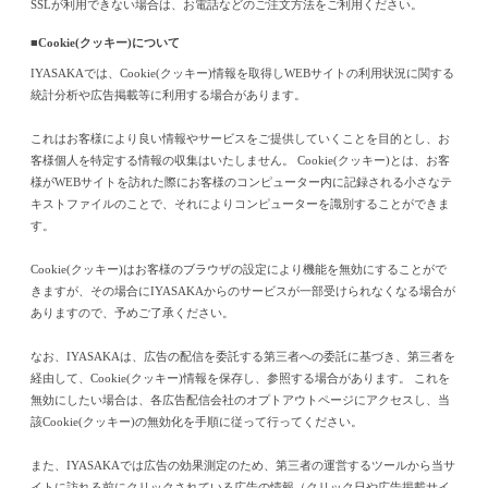
SSLが利用できない場合は、お電話などのご注文方法をご利用ください。
■Cookie(クッキー)について
IYASAKAでは、Cookie(クッキー)情報を取得しWEBサイトの利用状況に関する
統計分析や広告掲載等に利用する場合があります。
これはお客様により良い情報やサービスをご提供していくことを目的とし、お
客様個人を特定する情報の収集はいたしません。 Cookie(クッキー)とは、お客
様がWEBサイトを訪れた際にお客様のコンピューター内に記録される小さなテ
キストファイルのことで、それによりコンピューターを識別することができま
す。
Cookie(クッキー)はお客様のブラウザの設定により機能を無効にすることがで
きますが、その場合にIYASAKAからのサービスが一部受けられなくなる場合が
ありますので、予めご了承ください。
なお、IYASAKAは、広告の配信を委託する第三者への委託に基づき、第三者を
経由して、Cookie(クッキー)情報を保存し、参照する場合があります。 これを
無効にしたい場合は、各広告配信会社のオプトアウトページにアクセスし、当
該Cookie(クッキー)の無効化を手順に従って行ってください。
また、IYASAKAでは広告の効果測定のため、第三者の運営するツールから当サ
イトに訪れる前にクリックされている広告の情報（クリック日や広告掲載サイ