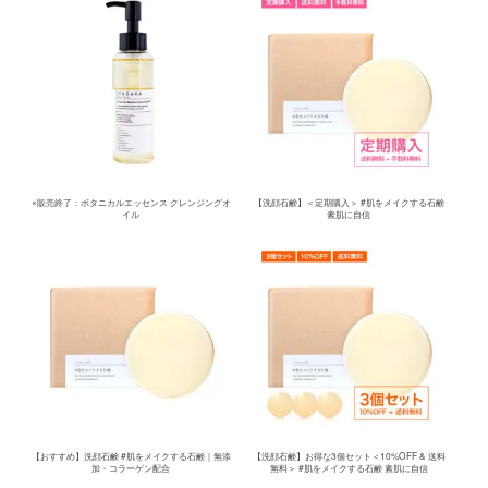
×販売終了：ボタニカルエッセンス クレンジングオ
【洗顔石鹸】＜定期購入＞ #肌をメイクする石鹸
イル
素肌に自信
【おすすめ】洗顔石鹸 #肌をメイクする石鹸｜無添
【洗顔石鹸】お得な3個セット＜10%OFF & 送料
加・コラーゲン配合
無料＞ #肌をメイクする石鹸 素肌に自信