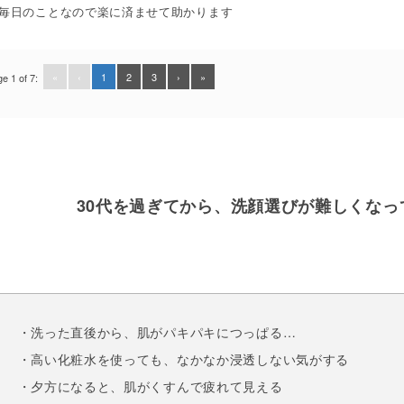
毎日のことなので楽に済ませて助かります
«
‹
1
2
3
›
»
e 1 of 7:
30代を過ぎてから、洗顔選びが難しくなっ
・洗った直後から、肌がパキパキにつっぱる…
・高い化粧水を使っても、なかなか浸透しない気がする
・夕方になると、肌がくすんで疲れて見える