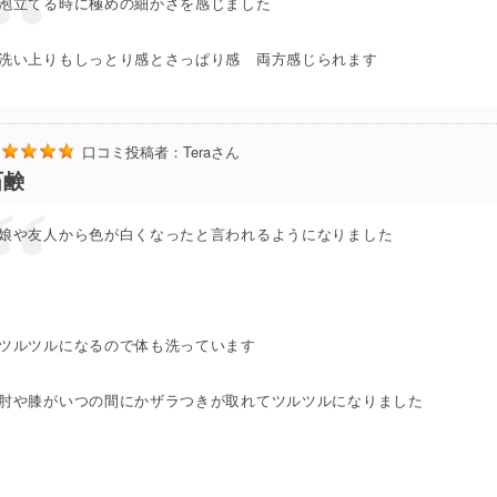
泡立てる時に極めの細かさを感じました
洗い上りもしっとり感とさっぱり感 両方感じられます
口コミ投稿者：
Tera
さん
石鹸
娘や友人から色が白くなったと言われるようになりました
ツルツルになるので体も洗っています
肘や膝がいつの間にかザラつきが取れてツルツルになりました