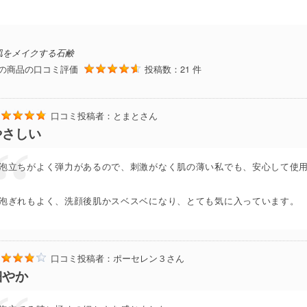
肌をメイクする石鹸
の商品の口コミ評価
投稿数：21 件
口コミ投稿者：
とまと
さん
やさしい
泡立ちがよく弾力があるので、刺激がなく肌の薄い私でも、安心して使
泡ぎれもよく、洗顔後肌かスベスベになり、とても気に入っています。
口コミ投稿者：
ポーセレン３
さん
細やか