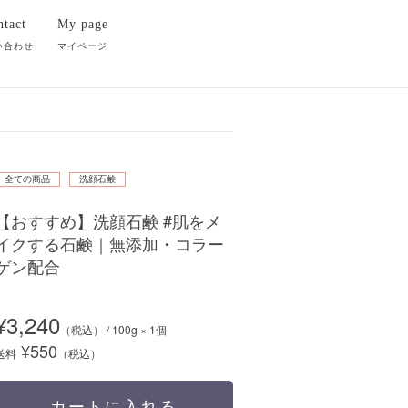
tact
My page
Guide
い合わせ
マイページ
お買い物ガイド
全ての商品
洗顔石鹸
【おすすめ】洗顔石鹸 #肌をメ
イクする石鹸｜無添加・コラー
ゲン配合
¥3,240
（税込） / 100g × 1個
¥550
送料
（税込）
カートに入れる