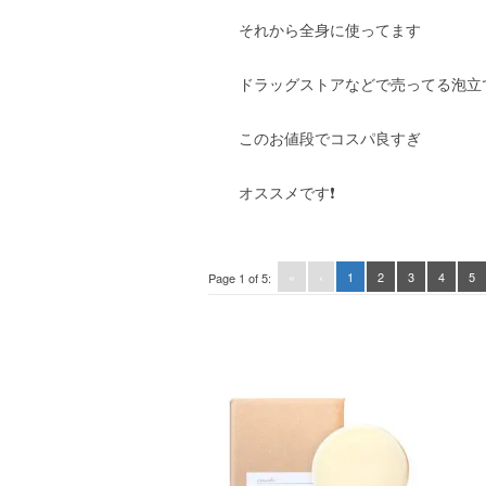
それから全身に使ってます
ドラッグストアなどで売ってる泡立
このお値段でコスパ良すぎ
オススメです❗️
«
‹
1
2
3
4
5
Page 1 of 5: