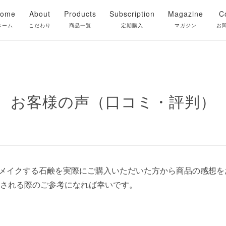
ome
About
Products
Subscription
Magazine
C
ホーム
こだわり
商品一覧
定期購入
マガジン
お
全ての商品
洗顔石鹸
お客様の声（口コミ・評判）
クレンジング
肌をメイクする石鹸を実際にご購入いただいた方から商品の感想
される際のご参考になれば幸いです。