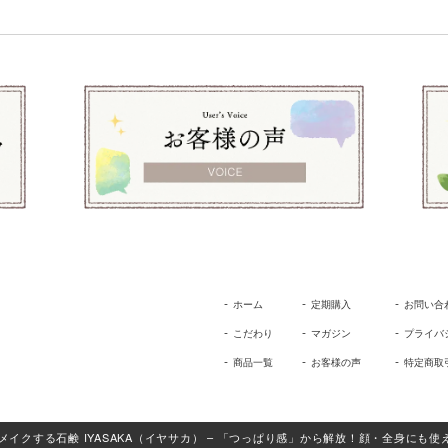
ホーム
定期購入
お問い合
こだわり
マガジン
プライバ
商品一覧
お客様の声
特定商取
鹸 #肌をメイクする石鹸 IYASAKA（イヤサカ） – 「つっぱり感」から解放！顔・全身にも使える＜公式サ