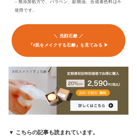
– 無添加処方で、パラベン、鉱物油、合成着色料は不
使用です。
＼ 洗顔石鹸 ／
『#肌をメイクする石鹸』を見てみる ▶︎
▼ こちらの記事も読まれています。