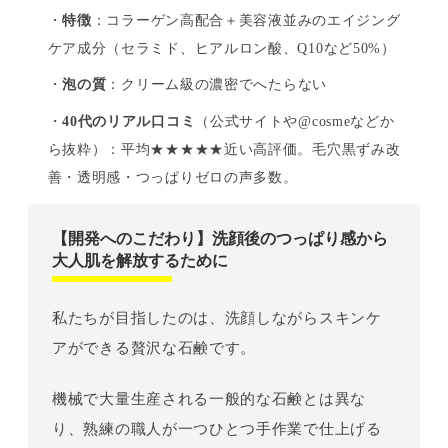
・
特徴
：コラーゲン高配合＋美容液並みのエイジング
ケア成分（セラミド、ヒアルロン酸、Q10など50%）
・
泡の質
：クリーム級の濃密でへたらない
・
40代のリアル口コミ
（公式サイトや@cosmeなどか
ら抜粋）：平均★★★★★近い高評価。毛穴黒ずみ改
善・透明感・つっぱりゼロの声多数。
【開発へのこだわり】洗顔後のつっぱり感から
大人肌を解放するために
私たちが目指したのは、洗顔しながらスキンケ
アができる贅沢な石鹸です。
機械で大量生産される一般的な石鹸とは異な
り、熟練の職人が一つひとつ手作業で仕上げる