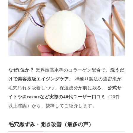
なぜ1位か？
業界最高水準のコラーゲン配合で、
洗うだ
けで美容液級エイジングケア
。 枠練り製法の濃密泡が
毛穴汚れを吸着しつつ、保湿成分が肌に残る。
公式サ
イト
や
@cosmeなど実際の40代ユーザー口コミ
（20件
以上確認）から、抜粋してご紹介します。
毛穴黒ずみ・開き改善（最多の声）