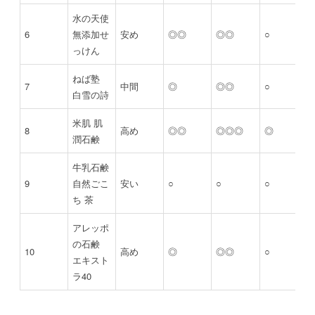
水の天使
6
無添加せ
安め
◎◎
◎◎
○
っけん
ねば塾
7
中間
◎
◎◎
○
白雪の詩
米肌 肌
8
高め
◎◎
◎◎◎
◎
潤石鹸
牛乳石鹸
9
自然ごこ
安い
○
○
○
ち 茶
アレッポ
の石鹸
10
高め
◎
◎◎
○
エキスト
ラ40