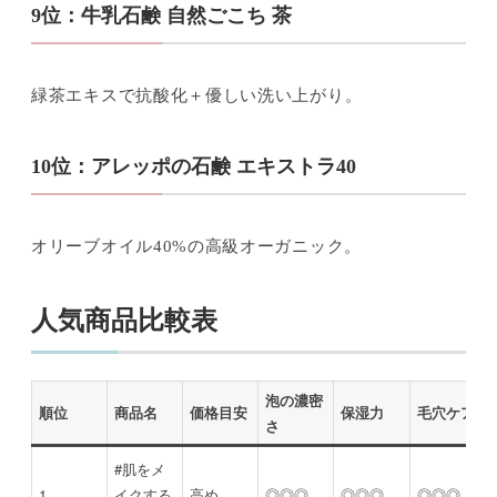
9位：牛乳石鹸 自然ごこち 茶
緑茶エキスで抗酸化＋優しい洗い上がり。
10位：アレッポの石鹸 エキストラ40
オリーブオイル40%の高級オーガニック。
人気商品比較表
泡の濃密
順位
商品名
価格目安
保湿力
毛穴ケア
さ
#肌をメ
1
イクする
高め
◎◎◎
◎◎◎
◎◎◎