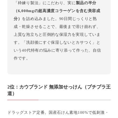
「枠練り製法」にこだわり、実に
製品の半分
（6,000mgの超高濃度コラーゲンを含む美容成
分）
を詰め込みました。90日間じっくりと熟
成・乾燥させることで、最後まで溶け崩れず、
上質な泡立ちと圧倒的な保湿力を実現していま
す。「洗顔後にすぐ保湿しないとカサつく」と
いう40代特有の悩みに寄り添って作った、自信
作です。
2位：カウブランド 無添加せっけん（プチプラ王
道）
ドラッグストア定番。国産石けん素地100%で低刺激・