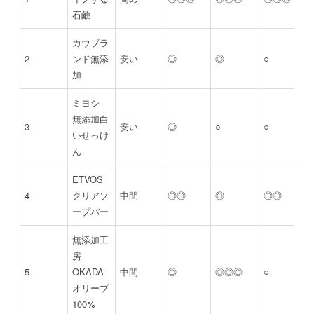
石鹸
カウブラ
2
ンド無添
安い
◎
◎
○
加
ミヨシ
無添加白
3
安い
◎
○
○
いせっけ
ん
ETVOS
4
クリアソ
中間
◎◎
◎
◎◎
ープバー
無添加工
房
5
OKADA
中間
◎
◎◎◎
○
オリーブ
100%