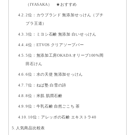
（IYASAKA） ★おすすめ
2位：カウブランド 無添加せっけん（プチ
プラ王道）
3位：ミヨシ石鹸 無添加 白いせっけん
4位：ETVOS クリアソープバー
5位：無添加工房OKADA オリーブ100%岡
田石けん
6位：水の天使 無添加せっけん
7位：ねば塾 白雪の詩
8位：米肌 肌潤石鹸
9位：牛乳石鹸 自然ごこち 茶
10位：アレッポの石鹸 エキストラ40
人気商品比較表