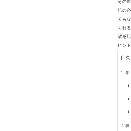
その
肌の
でも
くれ
敏感
ヒン
目次
界
肌