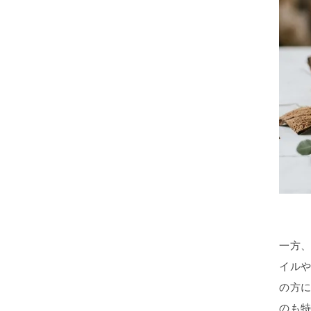
一方
イル
の方
のも