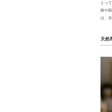
とっ
燥や
は、
天然