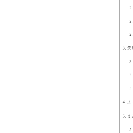
天
よ
ま