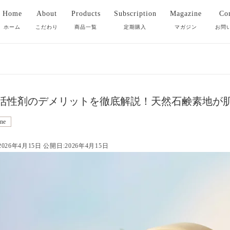
Home
About
Products
Subscription
Magazine
Con
ホーム
こだわり
商品一覧
定期購入
マガジン
お問
全ての商品
洗顔石鹸
活性剤のデメリットを徹底解説！天然石鹸素地が
クレンジング
ne
026年4月15日 公開日:2026年4月15日