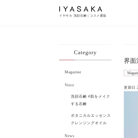
イヤサカ 洗顔石鹸｜コスメ通販
Category
界面
Magazine
Magazi
Voice
更新日:2
洗顔石鹸 #肌をメイク
する石鹸
ボタニカルエッセンス
クレンジングオイル
News