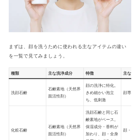
まずは、顔を洗うために使われる主なアイテムの違い
を一覧で見てみましょう。
種類
主な洗浄成分
特徴
主な用途
顔の洗浄に特化。
石鹸素地（天然界
洗顔石鹸
きめ細かい泡立
顔専用
面活性剤）
ち、低刺激
洗顔石鹸と同じ石
鹸素地がベース。
石鹸素地（天然界
保湿成分・香料が
化粧石鹸
顔・全身
面活性剤）
加わり、顔・全身