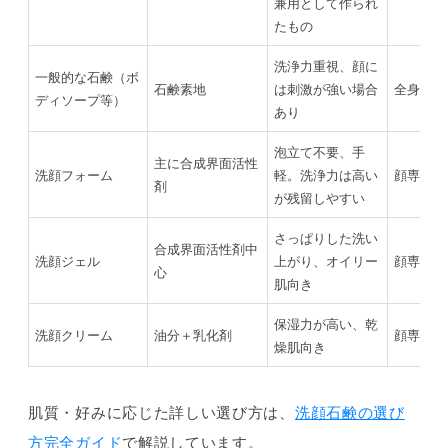
兼用として作られ
たもの
洗浄力重視、顔に
一般的な石鹸（ボ
石鹸素地
は刺激が強い場合
全身
ディソープ等）
あり
泡立て不要、手
主に合成界面活性
洗顔フォーム
軽。洗浄力は高い
顔専用
剤
が残留しやすい
さっぱりした洗い
合成界面活性剤中
洗顔ジェル
上がり、オイリー
顔専用
心
肌向き
保湿力が高い、乾
洗顔クリーム
油分＋乳化剤
顔専用
燥肌向き
肌質・好みに応じた詳しい選び方は、
洗顔石鹸の選び
方完全ガイド
で解説しています。