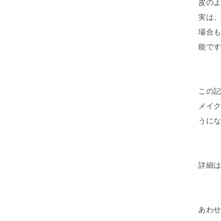
皮の
実は
場合
能で
この
メイ
うに
詳細は
あわせ