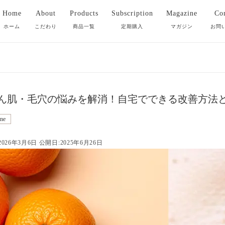
Home
About
Products
Subscription
Magazine
Con
ホーム
こだわり
商品一覧
定期購入
マガジン
お問
全ての商品
洗顔石鹸
ん肌・毛穴の悩みを解消！自宅でできる改善方法
クレンジング
ne
026年3月6日 公開日:2025年6月26日