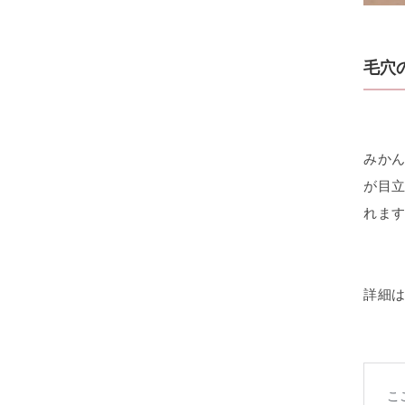
毛穴
みか
が目
れま
詳細は