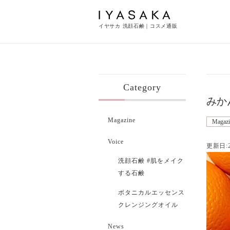
イヤサカ 洗顔石鹸｜コスメ通販
Category
みか
Magazine
Magazi
Voice
更新日:2
洗顔石鹸 #肌をメイク
する石鹸
ボタニカルエッセンス
クレンジングオイル
News