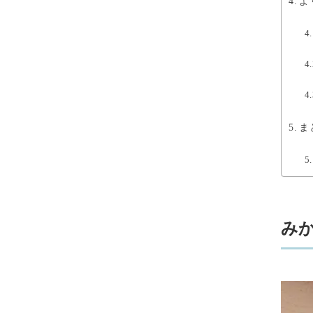
よ
ま
み