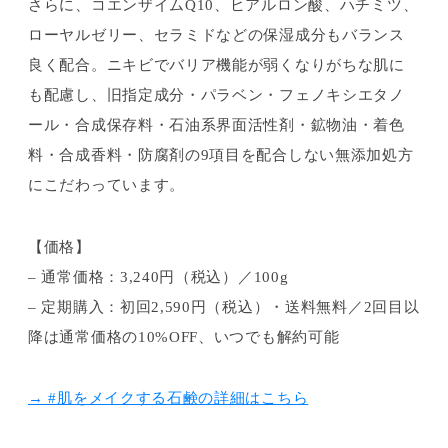
さらに、コエンザイムQ10、ヒアルロン酸、ハチミツ、
ローヤルゼリー、セラミドなどの保湿成分もバランス
良く配合。ニキビでバリア機能が弱くなりがちな肌に
も配慮し、旧指定成分・パラベン・フェノキシエタノ
ール・合成保存料・石油系界面活性剤・鉱物油・着色
料・合成香料・防腐剤の9項目を配合しない無添加処方
にこだわっています。
【価格】
– 通常価格：3,240円（税込）／100g
– 定期購入：初回2,590円（税込）・送料無料／2回目以
降は通常価格の10%OFF、いつでも解約可能
→ #肌をメイクする石鹸の詳細はこちら